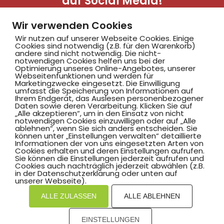
auf Social Media!
Wir verwenden Cookies
Wir nutzen auf unserer Webseite Cookies. Einige
Cookies sind notwendig (z.B. für den Warenkorb)
andere sind nicht notwendig. Die nicht-
notwendigen Cookies helfen uns bei der
Optimierung unseres Online-Angebotes, unserer
Webseitenfunktionen und werden für
Marketingzwecke eingesetzt. Die Einwilligung
Hammer SportClub 2008
umfasst die Speicherung von Informationen auf
Ihrem Endgerät, das Auslesen personenbezogener
Daten sowie deren Verarbeitung. Klicken Sie auf
„Alle akzeptieren“, um in den Einsatz von nicht
Am Südbad 9,
notwendigen Cookies einzuwilligen oder auf „Alle
ablehnen“, wenn Sie sich anders entscheiden. Sie
59069 Hamm
können unter „Einstellungen verwalten“ detaillierte
Informationen der von uns eingesetzten Arten von
Cookies erhalten und deren Einstellungen aufrufen.
Sie können die Einstellungen jederzeit aufrufen und
Cookies auch nachträglich jederzeit abwählen (z.B.
in der Datenschutzerklärung oder unten auf
©2025 Hammer SportClub 2008 e.V.
unserer Webseite).
ALLE ZULASSEN
ALLE ABLEHNEN
Mit
zum Verein by PASSGEBER
EINSTELLUNGEN
mpressum
Datenschutz
I