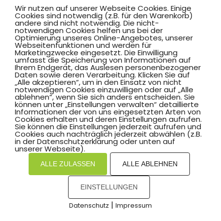
Wir nutzen auf unserer Webseite Cookies. Einige
Cookies sind notwendig (z.B. für den Warenkorb)
andere sind nicht notwendig. Die nicht-
notwendigen Cookies helfen uns bei der
Optimierung unseres Online-Angebotes, unserer
Webseitenfunktionen und werden für
Marketingzwecke eingesetzt. Die Einwilligung
Hammer SportClub 2008
umfasst die Speicherung von Informationen auf
Ihrem Endgerät, das Auslesen personenbezogener
Daten sowie deren Verarbeitung. Klicken Sie auf
„Alle akzeptieren“, um in den Einsatz von nicht
Am Südbad 9,
notwendigen Cookies einzuwilligen oder auf „Alle
ablehnen“, wenn Sie sich anders entscheiden. Sie
59069 Hamm
können unter „Einstellungen verwalten“ detaillierte
Informationen der von uns eingesetzten Arten von
Cookies erhalten und deren Einstellungen aufrufen.
Sie können die Einstellungen jederzeit aufrufen und
Cookies auch nachträglich jederzeit abwählen (z.B.
in der Datenschutzerklärung oder unten auf
©2025 Hammer SportClub 2008 e.V.
unserer Webseite).
ALLE ZULASSEN
ALLE ABLEHNEN
Mit
zum Verein by PASSGEBER
EINSTELLUNGEN
mpressum
Datenschutz
I
H
inweisgebersystem
|
Datenschutz
Impressum
COOKIES