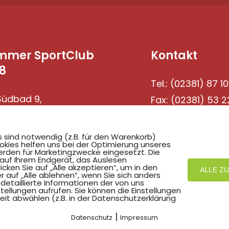
mmer SportClub
Kontakt
8
Tel.: (02381) 87 10
üdbad 9,
Fax: (02381) 53 2
69 Hamm
s sind notwendig (z.B. für den Warenkorb)
okies helfen uns bei der Optimierung unseres
rden für Marketingzwecke eingesetzt. Die
 auf Ihrem Endgerät, das Auslesen
ken Sie auf „Alle akzeptieren“, um in den
ALLE Z
r auf „Alle ablehnen“, wenn Sie sich anders
detaillierte Informationen der von uns
ellungen aufrufen. Sie können die Einstellungen
eit abwählen (z.B. in der Datenschutzerklärung
Mit
zum Verein by PASSGEBER
|
Datenschutz
Impressum