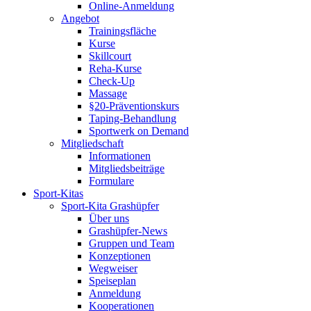
Online-Anmeldung
Angebot
Trainingsfläche
Kurse
Skillcourt
Reha-Kurse
Check-Up
Massage
§20-Präventionskurs
Taping-Behandlung
Sportwerk on Demand
Mitgliedschaft
Informationen
Mitgliedsbeiträge
Formulare
Sport-Kitas
Sport-Kita Grashüpfer
Über uns
Grashüpfer-News
Gruppen und Team
Konzeptionen
Wegweiser
Speiseplan
Anmeldung
Kooperationen