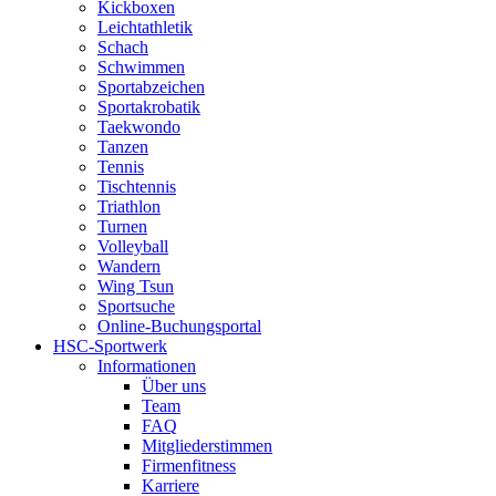
Kickboxen
Leichtathletik
Schach
Schwimmen
Sportabzeichen
Sportakrobatik
Taekwondo
Tanzen
Tennis
Tischtennis
Triathlon
Turnen
Volleyball
Wandern
Wing Tsun
Sportsuche
Online-Buchungsportal
HSC-Sportwerk
Informationen
Über uns
Team
FAQ
Mitgliederstimmen
Firmenfitness
Karriere