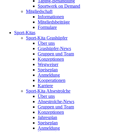
Taping-Behandlung
Sportwerk on Demand
Mitgliedschaft
Informationen
Mitgliedsbeiträge
Formulare
Sport-Kitas
Sport-Kita Grashüpfer
Über uns
Grashüpfer-News
Gruppen und Team
Konzeptionen
Wegweiser
Speiseplan
Anmeldung
Kooperationen
Karriere
Sport-Kita Ahsestrolche
Über uns
Ahsestrolche-News
Gruppen und Team
Konzeptionen
Jahresplan
Speiseplan
Anmeldung