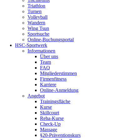
Tischtennis
Triathlon
Turnen
Volleyball
Wandern
Wing Tsun
Sportsuche
Online-Buchungsportal
HSC-Sportwerk
Informationen
Über uns
Team
FAQ
Mitgliederstimmen
Firmenfitness
Karriere
Online-Anmeldung
Angebot
Trainingsfläche
Kurse
Skillcourt
Reha-Kurse
Check-Up
Massage
§20-Präventionskurs