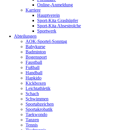
Online-Anmeldung
Karriere
Hauptverein
Sport-Kita Grashüpfer
Sport-Kita Ahsestrolche
Sportwerk
Abteilungen
AOK-Sportel-Sonntag
Babykurse
Badminton
Bogensport
Faustball
Fußball
Handball
Hapkido
Kickboxen
Leichtathletik
Schach
Schwimmen
Sportabzeichen
Sportakrobatik
Taekwondo
Tanzen
Tennis