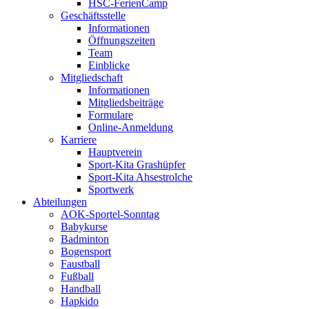
HSC-FerienCamp
Geschäftsstelle
Informationen
Öffnungszeiten
Team
Einblicke
Mitgliedschaft
Informationen
Mitgliedsbeiträge
Formulare
Online-Anmeldung
Karriere
Hauptverein
Sport-Kita Grashüpfer
Sport-Kita Ahsestrolche
Sportwerk
Abteilungen
AOK-Sportel-Sonntag
Babykurse
Badminton
Bogensport
Faustball
Fußball
Handball
Hapkido