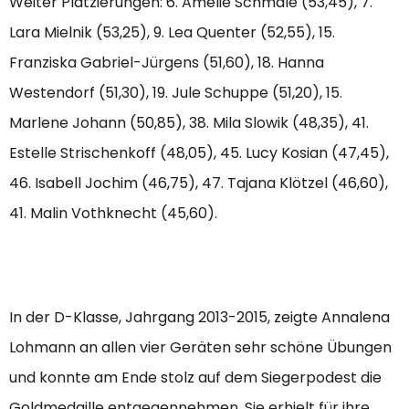
Weiter Platzierungen: 6. Amelie Schmale (53,45), 7.
Lara Mielnik (53,25), 9. Lea Quenter (52,55), 15.
Franziska Gabriel-Jürgens (51,60), 18. Hanna
Westendorf (51,30), 19. Jule Schuppe (51,20), 15.
Marlene Johann (50,85), 38. Mila Slowik (48,35), 41.
Estelle Strischenkoff (48,05), 45. Lucy Kosian (47,45),
46. Isabell Jochim (46,75), 47. Tajana Klötzel (46,60),
41. Malin Vothknecht (45,60).
In der D-Klasse, Jahrgang 2013-2015, zeigte Annalena
Lohmann an allen vier Geräten sehr schöne Übungen
und konnte am Ende stolz auf dem Siegerpodest die
Goldmedaille entgegennehmen. Sie erhielt für ihre