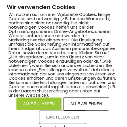
Wir verwenden Cookies
Wir nutzen auf unserer Webseite Cookies. Einige
Cookies sind notwendig (z.B. für den Warenkorb)
andere sind nicht notwendig. Die nicht-
notwendigen Cookies helfen uns bei der
Optimierung unseres Online-Angebotes, unserer
Webseitenfunktionen und werden für
Marketingzwecke eingesetzt. Die Einwilligung
Hammer SportClub 2008
umfasst die Speicherung von Informationen auf
Ihrem Endgerät, das Auslesen personenbezogener
Daten sowie deren Verarbeitung. Klicken Sie auf
„Alle akzeptieren“, um in den Einsatz von nicht
Am Südbad 9,
notwendigen Cookies einzuwilligen oder auf „Alle
ablehnen“, wenn Sie sich anders entscheiden. Sie
59069 Hamm
können unter „Einstellungen verwalten“ detaillierte
Informationen der von uns eingesetzten Arten von
Cookies erhalten und deren Einstellungen aufrufen.
Sie können die Einstellungen jederzeit aufrufen und
Cookies auch nachträglich jederzeit abwählen (z.B.
in der Datenschutzerklärung oder unten auf
©2025 Hammer SportClub 2008 e.V.
unserer Webseite).
ALLE ZULASSEN
ALLE ABLEHNEN
Mit
zum Verein by PASSGEBER
EINSTELLUNGEN
mpressum
Datenschutz
I
H
inweisgebersystem