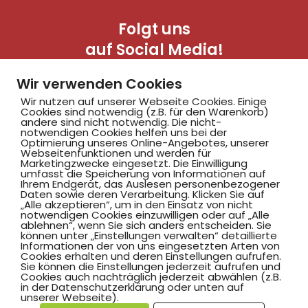
Folgt uns
auf Social Media!
Wir verwenden Cookies
Wir nutzen auf unserer Webseite Cookies. Einige
Cookies sind notwendig (z.B. für den Warenkorb)
andere sind nicht notwendig. Die nicht-
notwendigen Cookies helfen uns bei der
Optimierung unseres Online-Angebotes, unserer
Webseitenfunktionen und werden für
Marketingzwecke eingesetzt. Die Einwilligung
Hammer SportClub 2008
umfasst die Speicherung von Informationen auf
Ihrem Endgerät, das Auslesen personenbezogener
Daten sowie deren Verarbeitung. Klicken Sie auf
„Alle akzeptieren“, um in den Einsatz von nicht
Am Südbad 9,
notwendigen Cookies einzuwilligen oder auf „Alle
ablehnen“, wenn Sie sich anders entscheiden. Sie
59069 Hamm
können unter „Einstellungen verwalten“ detaillierte
Informationen der von uns eingesetzten Arten von
Cookies erhalten und deren Einstellungen aufrufen.
Sie können die Einstellungen jederzeit aufrufen und
Cookies auch nachträglich jederzeit abwählen (z.B.
in der Datenschutzerklärung oder unten auf
©2025 Hammer SportClub 2008 e.V.
unserer Webseite).