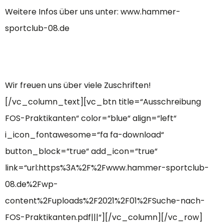
Weitere Infos über uns unter: www.hammer-
sportclub-08.de
Wir freuen uns über viele Zuschriften!
[/vc_column_text][vc_btn title=“Ausschreibung
FOS-Praktikanten“ color=“blue“ align=“left“
i_icon_fontawesome=“fa fa-download“
button_block=“true“ add_icon=“true“
link=“url:https%3A%2F%2Fwww.hammer-sportclub-
08.de%2Fwp-
content%2Fuploads%2F2021%2F01%2FSuche-nach-
FOS-Praktikanten.pdf|||“][/vc_column][/vc_row]