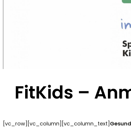
FitKids – An
[vc_row][vc_column][vc_column_text]
Gesunde