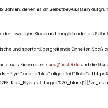
d 12 Jahren, denen es an Selbstbewusstsein aufgru
 den jeweiligen Kinderarzt möglich oder als Selbst
erische und sportartübergreifende Einheiten Spaß 
rin Lucia Kiene unter
und die Gesch
kiene@hsc08.de
ds – Flyer“ color=“blue“ align=“left“ link=“url:
FitKids_Flyer.pdf||target:%20_blank|“][/vc_co