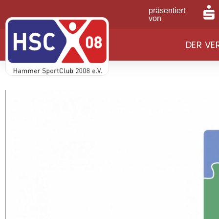
präsentiert
von
DER VE