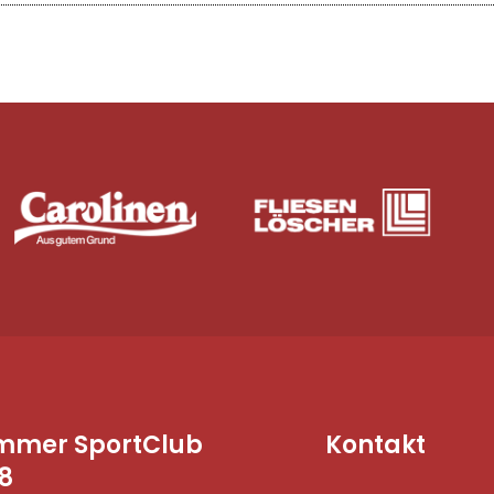
mmer SportClub
Kontakt
8