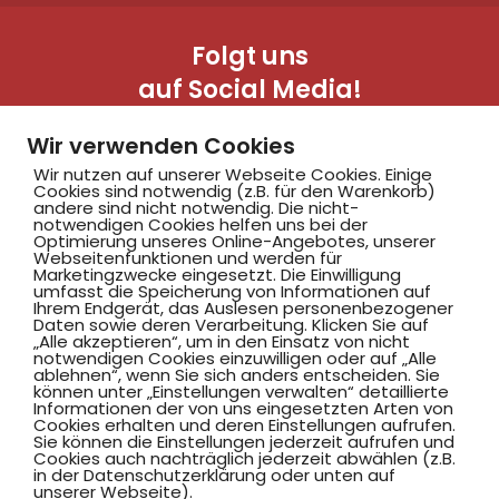
Folgt uns
auf Social Media!
Wir verwenden Cookies
Wir nutzen auf unserer Webseite Cookies. Einige
Cookies sind notwendig (z.B. für den Warenkorb)
andere sind nicht notwendig. Die nicht-
notwendigen Cookies helfen uns bei der
Optimierung unseres Online-Angebotes, unserer
Webseitenfunktionen und werden für
Marketingzwecke eingesetzt. Die Einwilligung
Hammer SportClub 2008
umfasst die Speicherung von Informationen auf
Ihrem Endgerät, das Auslesen personenbezogener
Daten sowie deren Verarbeitung. Klicken Sie auf
„Alle akzeptieren“, um in den Einsatz von nicht
Am Südbad 9,
notwendigen Cookies einzuwilligen oder auf „Alle
ablehnen“, wenn Sie sich anders entscheiden. Sie
59069 Hamm
können unter „Einstellungen verwalten“ detaillierte
Informationen der von uns eingesetzten Arten von
Cookies erhalten und deren Einstellungen aufrufen.
Sie können die Einstellungen jederzeit aufrufen und
Cookies auch nachträglich jederzeit abwählen (z.B.
in der Datenschutzerklärung oder unten auf
©2025 Hammer SportClub 2008 e.V.
unserer Webseite).