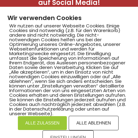
auf Social Media!
Wir verwenden Cookies
Wir nutzen auf unserer Webseite Cookies. Einige
Cookies sind notwendig (z.B. für den Warenkorb)
andere sind nicht notwendig. Die nicht-
notwendigen Cookies helfen uns bei der
Optimierung unseres Online-Angebotes, unserer
Webseitenfunktionen und werden für
Marketingzwecke eingesetzt. Die Einwilligung
Hammer SportClub 2008
umfasst die Speicherung von Informationen auf
Ihrem Endgerät, das Auslesen personenbezogener
Daten sowie deren Verarbeitung. Klicken Sie auf
„Alle akzeptieren“, um in den Einsatz von nicht
Am Südbad 9,
notwendigen Cookies einzuwilligen oder auf „Alle
ablehnen“, wenn Sie sich anders entscheiden. Sie
59069 Hamm
können unter „Einstellungen verwalten“ detaillierte
Informationen der von uns eingesetzten Arten von
Cookies erhalten und deren Einstellungen aufrufen.
Sie können die Einstellungen jederzeit aufrufen und
Cookies auch nachträglich jederzeit abwählen (z.B.
in der Datenschutzerklärung oder unten auf
©2025 Hammer SportClub 2008 e.V.
unserer Webseite).
ALLE ZULASSEN
ALLE ABLEHNEN
Mit
zum Verein by PASSGEBER
EINSTELLUNGEN