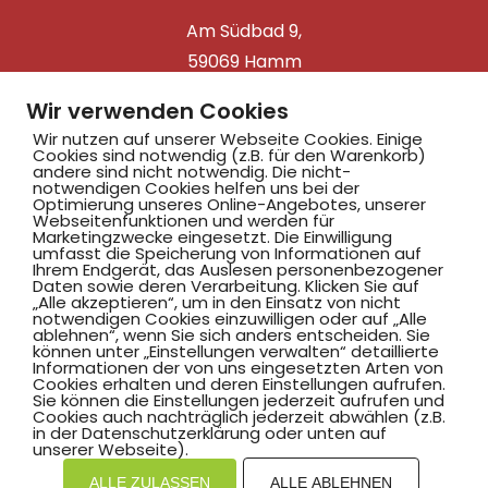
Am Südbad 9,
59069 Hamm
Wir verwenden Cookies
Wir nutzen auf unserer Webseite Cookies. Einige
Cookies sind notwendig (z.B. für den Warenkorb)
©2025 Hammer SportClub 2008 e.V.
andere sind nicht notwendig. Die nicht-
notwendigen Cookies helfen uns bei der
Optimierung unseres Online-Angebotes, unserer
Mit
zum Verein by PASSGEBER
Webseitenfunktionen und werden für
Marketingzwecke eingesetzt. Die Einwilligung
umfasst die Speicherung von Informationen auf
mpressum
Datenschutz
I
Ihrem Endgerät, das Auslesen personenbezogener
H
inweisgebersystem
Daten sowie deren Verarbeitung. Klicken Sie auf
„Alle akzeptieren“, um in den Einsatz von nicht
notwendigen Cookies einzuwilligen oder auf „Alle
ablehnen“, wenn Sie sich anders entscheiden. Sie
können unter „Einstellungen verwalten“ detaillierte
Informationen der von uns eingesetzten Arten von
Cookies erhalten und deren Einstellungen aufrufen.
Sie können die Einstellungen jederzeit aufrufen und
Cookies auch nachträglich jederzeit abwählen (z.B.
in der Datenschutzerklärung oder unten auf
unserer Webseite).
ALLE ZULASSEN
ALLE ABLEHNEN