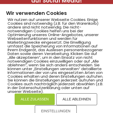
auf Social Media!
Wir verwenden Cookies
Wir nutzen auf unserer Webseite Cookies. Einige
Cookies sind notwendig (z.B. für den Warenkorb)
andere sind nicht notwendig. Die nicht-
notwendigen Cookies helfen uns bei der
Optimierung unseres Online-Angebotes, unserer
Webseitenfunktionen und werden für
Marketingzwecke eingesetzt. Die Einwilligung
Hammer SportClub 2008
umfasst die Speicherung von Informationen auf
Ihrem Endgerät, das Auslesen personenbezogener
Daten sowie deren Verarbeitung. Klicken Sie auf
„Alle akzeptieren“, um in den Einsatz von nicht
Am Südbad 9,
notwendigen Cookies einzuwilligen oder auf „Alle
ablehnen“, wenn Sie sich anders entscheiden. Sie
59069 Hamm
können unter „Einstellungen verwalten“ detaillierte
Informationen der von uns eingesetzten Arten von
Cookies erhalten und deren Einstellungen aufrufen.
Sie können die Einstellungen jederzeit aufrufen und
Cookies auch nachträglich jederzeit abwählen (z.B.
in der Datenschutzerklärung oder unten auf
©2025 Hammer SportClub 2008 e.V.
unserer Webseite).
ALLE ZULASSEN
ALLE ABLEHNEN
Mit
zum Verein by PASSGEBER
EINSTELLUNGEN
mpressum
Datenschutz
I