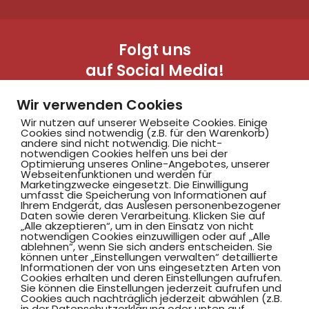
Folgt uns
auf Social Media!
Wir verwenden Cookies
Wir nutzen auf unserer Webseite Cookies. Einige
Cookies sind notwendig (z.B. für den Warenkorb)
andere sind nicht notwendig. Die nicht-
notwendigen Cookies helfen uns bei der
Optimierung unseres Online-Angebotes, unserer
Webseitenfunktionen und werden für
Marketingzwecke eingesetzt. Die Einwilligung
Hammer SportClub 2008
umfasst die Speicherung von Informationen auf
Ihrem Endgerät, das Auslesen personenbezogener
Daten sowie deren Verarbeitung. Klicken Sie auf
„Alle akzeptieren“, um in den Einsatz von nicht
Am Südbad 9,
notwendigen Cookies einzuwilligen oder auf „Alle
ablehnen“, wenn Sie sich anders entscheiden. Sie
59069 Hamm
können unter „Einstellungen verwalten“ detaillierte
Informationen der von uns eingesetzten Arten von
Cookies erhalten und deren Einstellungen aufrufen.
Sie können die Einstellungen jederzeit aufrufen und
Cookies auch nachträglich jederzeit abwählen (z.B.
in der Datenschutzerklärung oder unten auf