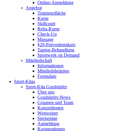
Online-Anmeldung
Angebot
Trainingsfläche
Kurse
Skillcourt
Reha-Kurse
Check-Up
Massage
§20-Präventionskurs
Taping-Behandlung
Sportwerk on Demand
Mitgliedschaft
Informationen
Mitgliedsbeiträge
Formulare
Sport-Kitas
Sport-Kita Grashüpfer
Über uns
Grashüpfer-News
Gruppen und Team
Konzeptionen
Wegweiser
Speiseplan
Anmeldung
Kooperationen