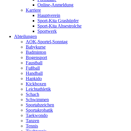
Online-Anmeldung
Karriere
Hauptverein
Sport-Kita Grashüpfer
Sport-Kita Ahsestrolche
Sportwerk
Abteilungen
AOK-Sportel-Sonntag
Babykurse
Badminton
Bogensport
Faustball
Fußball
Handball
Hapkido
Kickboxen
Leichtathletik
Schach
Schwimmen
Sportabzeichen
Sportakrobatik
Taekwondo
Tanzen
Tennis