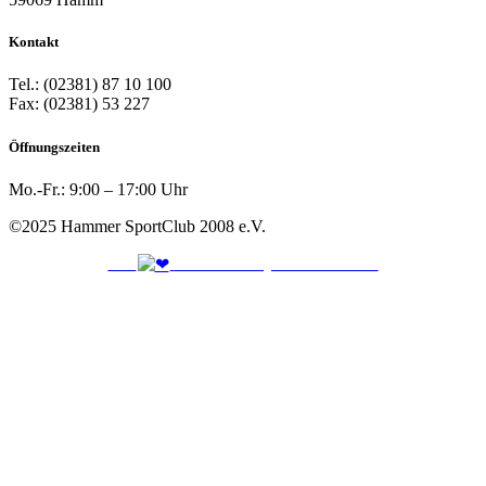
Kontakt
Tel.: (02381) 87 10 100
Fax: (02381) 53 227
Öffnungszeiten
Mo.-Fr.: 9:00 – 17:00 Uhr
©2025 Hammer SportClub 2008 e.V.
Mit
zum Verein by PASSGEBER
I
mpressum
Datenschutz
H
inweisgebersystem