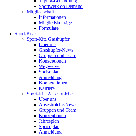
Taping-Behandlung
Sportwerk on Demand
Mitgliedschaft
Informationen
Mitgliedsbeiträge
Formulare
Sport-Kitas
Sport-Kita Grashüpfer
Über uns
Grashüpfer-News
Gruppen und Team
Konzeptionen
Wegweiser
Speiseplan
Anmeldung
Kooperationen
Karriere
Sport-Kita Ahsestrolche
Über uns
Ahsestrolche-News
Gruppen und Team
Konzeptionen
Jahresplan
Speiseplan
Anmeldung