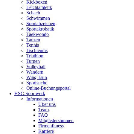
Kickboxen
Leichtathletik
Schach
Schwimmen
Sportabzeichen
Sportakrobatik
Taekwondo
Tanzen
Tennis
Tischtennis
Triathlon
Turnen
Volleyball
Wandern
Wing Tsun
Sportsuche
Online-Buchungsportal
HSC-Sportwerk
Informationen
Über uns
Team
FAQ
Mitgliederstimmen
Firmenfitness
Karriere