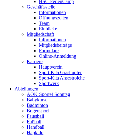
HSC-FerienCamp
Geschäftsstelle
Informationen
Öffnungszeiten
Team
Einblicke
Mitgliedschaft
Informationen
Mitgliedsbeiträge
Formulare
Online-Anmeldung
Karriere
Hauptverein
Sport-Kita Grashüpfer
Sport-Kita Ahsestrolche
Sportwerk
Abteilungen
AOK-Sportel-Sonntag
Babykurse
Badminton
Bogensport
Faustball
Fußball
Handball
Hapkido