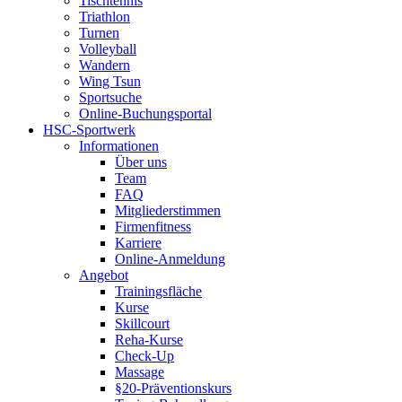
Tischtennis
Triathlon
Turnen
Volleyball
Wandern
Wing Tsun
Sportsuche
Online-Buchungsportal
HSC-Sportwerk
Informationen
Über uns
Team
FAQ
Mitgliederstimmen
Firmenfitness
Karriere
Online-Anmeldung
Angebot
Trainingsfläche
Kurse
Skillcourt
Reha-Kurse
Check-Up
Massage
§20-Präventionskurs