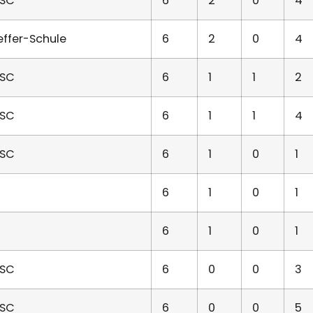
SC
6
2
0
4
ffer-Schule
6
2
0
4
SC
6
1
1
2
SC
6
1
1
4
SC
6
1
0
1
6
1
0
1
6
1
0
1
SC
6
0
0
3
SC
6
0
0
5