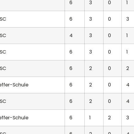
6
3
0
1
SC
6
3
0
3
SC
4
3
0
1
SC
6
3
0
1
SC
6
2
0
2
ffer-Schule
6
2
0
4
SC
6
2
0
4
ffer-Schule
6
1
2
3