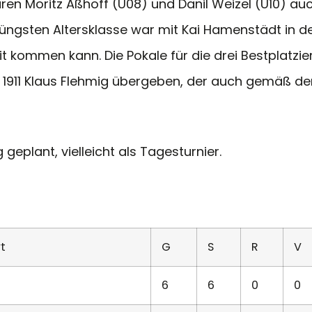
ren Moritz Aßhoff (U08) und Danil Weizel (U10) au
jüngsten Altersklasse war mit Kai Hamenstädt in de
it kommen kann. Die Pokale für die drei Bestplatz
911 Klaus Flehmig übergeben, der auch gemäß der
geplant, vielleicht als Tagesturnier.
t
G
S
R
V
6
6
0
0