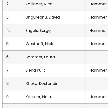
2.
Zollinger, Nico
Hammer 
3.
Ungureanu, David
Hammer 
4.
Engels, Sergej
Hammer 
5.
Westhoff, Nick
Hammer 
6.
Sommer, Laura
7.
Elena Pulic
Hammer 
8.
Xheka, Kostandin
9.
Kassner, Naira
Hammer 