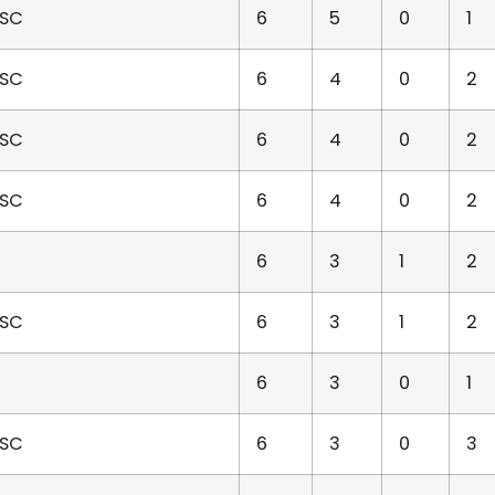
SC
6
5
0
1
SC
6
4
0
2
SC
6
4
0
2
SC
6
4
0
2
6
3
1
2
SC
6
3
1
2
6
3
0
1
SC
6
3
0
3