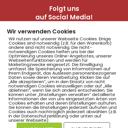
Folgt uns
auf Social Media!
Wir verwenden Cookies
Wir nutzen auf unserer Webseite Cookies. Einige
Cookies sind notwendig (z.B. für den Warenkorb)
andere sind nicht notwendig. Die nicht-
notwendigen Cookies helfen uns bei der
Optimierung unseres Online-Angebotes, unserer
Webseitenfunktionen und werden für
Marketingzwecke eingesetzt. Die Einwilligung
Hammer SportClub 2008
umfasst die Speicherung von Informationen auf
Ihrem Endgerät, das Auslesen personenbezogener
Daten sowie deren Verarbeitung. Klicken Sie auf
„Alle akzeptieren“, um in den Einsatz von nicht
Am Südbad 9,
notwendigen Cookies einzuwilligen oder auf „Alle
ablehnen“, wenn Sie sich anders entscheiden. Sie
59069 Hamm
können unter „Einstellungen verwalten“ detaillierte
Informationen der von uns eingesetzten Arten von
Cookies erhalten und deren Einstellungen aufrufen.
Sie können die Einstellungen jederzeit aufrufen und
Cookies auch nachträglich jederzeit abwählen (z.B.
in der Datenschutzerklärung oder unten auf
©2025 Hammer SportClub 2008 e.V.
unserer Webseite).