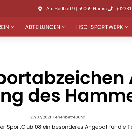
Am Südbad 9 | 59069 Hamm
(02381
REIN
ABTEILUNGEN
HSC-SPORTWERK
portabzeichen 
ung des Hamme
27/07/2021
Ferienbetreuung
er SportClub 08 ein besonderes Angebot für die T