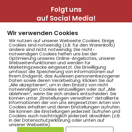
Folgt uns
auf Social Media!
Wir verwenden Cookies
Wir nutzen auf unserer Webseite Cookies. Einige
Cookies sind notwendig (z.B. für den Warenkorb)
andere sind nicht notwendig. Die nicht-
notwendigen Cookies helfen uns bei der
Optimierung unseres Online-Angebotes, unserer
Webseitenfunktionen und werden für
Marketingzwecke eingesetzt. Die Einwilligung
Hammer SportClub 2008
umfasst die Speicherung von Informationen auf
Ihrem Endgerät, das Auslesen personenbezogener
Daten sowie deren Verarbeitung. Klicken Sie auf
„Alle akzeptieren“, um in den Einsatz von nicht
Am Südbad 9,
notwendigen Cookies einzuwilligen oder auf „Alle
ablehnen“, wenn Sie sich anders entscheiden. Sie
59069 Hamm
können unter „Einstellungen verwalten“ detaillierte
Informationen der von uns eingesetzten Arten von
Cookies erhalten und deren Einstellungen aufrufen.
Sie können die Einstellungen jederzeit aufrufen und
Cookies auch nachträglich jederzeit abwählen (z.B.
in der Datenschutzerklärung oder unten auf
©2025 Hammer SportClub 2008 e.V.
unserer Webseite).