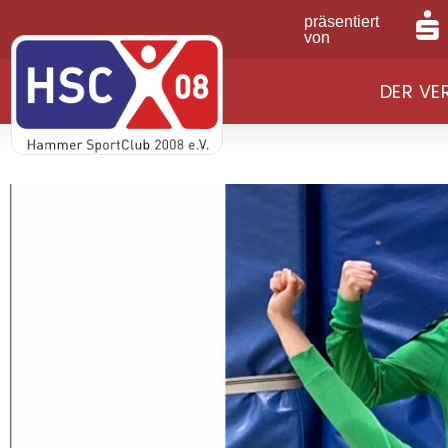
präsentiert
von
DER VE