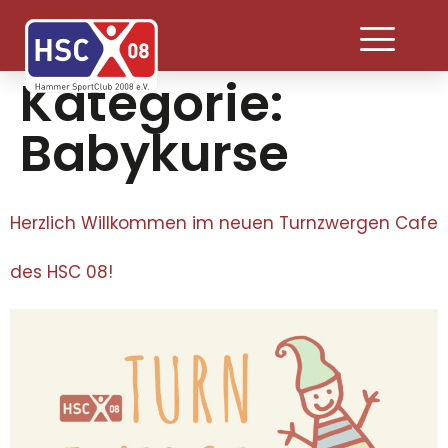
Kategorie:
Babykurse
Herzlich Willkommen im neuen Turnzwergen Cafe
des HSC 08!