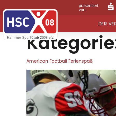
präsentiert
von
DER VE
Kategorie
American Football Ferienspaß