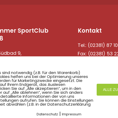
mmer SportClub
Kontakt
8
Tel.: (02381) 87 10
üdbad 9,
Fax: (02381) 53 2
69 Hamm
s sind notwendig (z.B. für den Warenkorb)
okies helfen uns bei der Optimierung unseres
rden für Marketingzwecke eingesetzt. Die
 auf Ihrem Endgerät, das Auslesen
ken Sie auf „Alle akzeptieren“, um in den
ALLE Z
r auf „Alle ablehnen“, wenn Sie sich anders
detaillierte Informationen der von uns
ellungen aufrufen. Sie können die Einstellungen
eit abwählen (z.B. in der Datenschutzerklärung
Mit
zum Verein by PASSGEBER
|
Datenschutz
Impressum