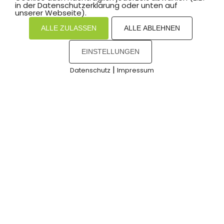
in der Datenschutzerklärung oder unten auf
unserer Webseite).
TENNIS
ALLE ZULASSEN
ALLE ABLEHNEN
EINSTELLUNGEN
|
Datenschutz
Impressum
COOKIES
ERLEBNIS TENNIS AM 1. MAI – SEI
DABEI!
Du hast Lust, Tennis einfach mal
auszuprobieren oder dein Spiel zu
verbessern? Dann komm vorbei!
Schnuppertraining ab 11:00 Uhr Freies
Spielen für Mitglieder & Nicht-Mitglieder