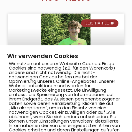
LEICHTATHLETIK
Wir verwenden Cookies
Wir nutzen auf unserer Webseite Cookies. Einige
Cookies sind notwendig (z.B. für den Warenkorb)
andere sind nicht notwendig. Die nicht-
notwendigen Cookies helfen uns bei der
Optimierung unseres Online-Angebotes, unserer
Webseitenfunktionen und werden für
NILS KOEL IMMER BESSER MIT DEM
Marketingzwecke eingesetzt. Die Einwilligung
SPEER
umfasst die Speicherung von Informationen auf
Ihrem Endgerät, das Auslesen personenbezogener
Daten sowie deren Verarbeitung. Klicken Sie auf
„Alle akzeptieren“, um in den Einsatz von nicht
Am Samstag, dem 07.06., starteten die
notwendigen Cookies einzuwilligen oder auf „Alle
Leichtathleten beim 10. Burgmannstädter
ablehnen“, wenn Sie sich anders entscheiden. Sie
können unter „Einstellungen verwalten“ detaillierte
Sportfest in Horstmar. Die Bedingungen
Informationen der von uns eingesetzten Arten von
Cookies erhalten und deren Einstellungen aufrufen.
waren schwierig, Windböen, niedrige