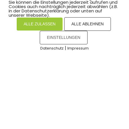
Sie können die Einstellungen jederzeit aufrufen und
Temperaturen und starke Regenschauer
Cookies auch nachträglich jederzeit abwählen (z.B.
in der Datenschutzerklärung oder unten auf
begleiteten die
unserer Webseite).
ALLE ZULASSEN
ALLE ABLEHNEN
WEITERLESEN »
EINSTELLUNGEN
11. Juni 2025
|
Datenschutz
Impressum
COOKIES
LEICHTATHLETIK