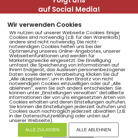
Folgt uns
auf Social Media!
Wir verwenden Cookies
Wir nutzen auf unserer Webseite Cookies. Einige
Cookies sind notwendig (z.B. für den Warenkorb)
andere sind nicht notwendig. Die nicht-
notwendigen Cookies helfen uns bei der
Optimierung unseres Online-Angebotes, unserer
Webseitenfunktionen und werden für
Marketingzwecke eingesetzt. Die Einwilligung
Hammer SportClub 2008
umfasst die Speicherung von Informationen auf
Ihrem Endgerät, das Auslesen personenbezogener
Daten sowie deren Verarbeitung. Klicken Sie auf
„Alle akzeptieren“, um in den Einsatz von nicht
Am Südbad 9,
notwendigen Cookies einzuwilligen oder auf „Alle
ablehnen“, wenn Sie sich anders entscheiden. Sie
59069 Hamm
können unter „Einstellungen verwalten“ detaillierte
Informationen der von uns eingesetzten Arten von
Cookies erhalten und deren Einstellungen aufrufen.
Sie können die Einstellungen jederzeit aufrufen und
Cookies auch nachträglich jederzeit abwählen (z.B.
in der Datenschutzerklärung oder unten auf
©2025 Hammer SportClub 2008 e.V.
unserer Webseite).
ALLE ZULASSEN
ALLE ABLEHNEN
Mit
zum Verein by PASSGEBER