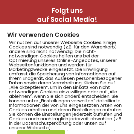
Folgt uns
auf Social Media!
Wir verwenden Cookies
Wir nutzen auf unserer Webseite Cookies. Einige
Cookies sind notwendig (z.B. für den Warenkorb)
andere sind nicht notwendig. Die nicht-
notwendigen Cookies helfen uns bei der
Optimierung unseres Online-Angebotes, unserer
Webseitenfunktionen und werden für
Marketingzwecke eingesetzt. Die Einwilligung
Hammer SportClub 2008
umfasst die Speicherung von Informationen auf
Ihrem Endgerät, das Auslesen personenbezogener
Daten sowie deren Verarbeitung. Klicken Sie auf
„Alle akzeptieren“, um in den Einsatz von nicht
Am Südbad 9,
notwendigen Cookies einzuwilligen oder auf „Alle
ablehnen“, wenn Sie sich anders entscheiden. Sie
59069 Hamm
können unter „Einstellungen verwalten“ detaillierte
Informationen der von uns eingesetzten Arten von
Cookies erhalten und deren Einstellungen aufrufen.
Sie können die Einstellungen jederzeit aufrufen und
Cookies auch nachträglich jederzeit abwählen (z.B.
in der Datenschutzerklärung oder unten auf
©2025 Hammer SportClub 2008 e.V.
unserer Webseite).