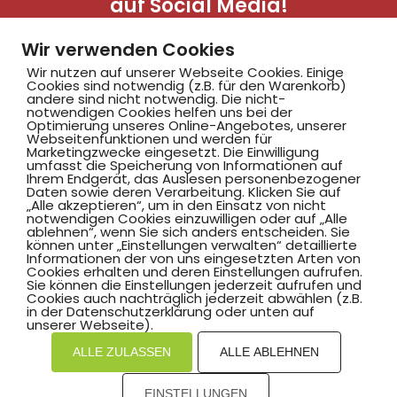
auf Social Media!
Wir verwenden Cookies
Wir nutzen auf unserer Webseite Cookies. Einige
Cookies sind notwendig (z.B. für den Warenkorb)
andere sind nicht notwendig. Die nicht-
notwendigen Cookies helfen uns bei der
Optimierung unseres Online-Angebotes, unserer
Webseitenfunktionen und werden für
Marketingzwecke eingesetzt. Die Einwilligung
Hammer SportClub 2008
umfasst die Speicherung von Informationen auf
Ihrem Endgerät, das Auslesen personenbezogener
Daten sowie deren Verarbeitung. Klicken Sie auf
„Alle akzeptieren“, um in den Einsatz von nicht
Am Südbad 9,
notwendigen Cookies einzuwilligen oder auf „Alle
ablehnen“, wenn Sie sich anders entscheiden. Sie
59069 Hamm
können unter „Einstellungen verwalten“ detaillierte
Informationen der von uns eingesetzten Arten von
Cookies erhalten und deren Einstellungen aufrufen.
Sie können die Einstellungen jederzeit aufrufen und
Cookies auch nachträglich jederzeit abwählen (z.B.
in der Datenschutzerklärung oder unten auf
©2025 Hammer SportClub 2008 e.V.
unserer Webseite).
ALLE ZULASSEN
ALLE ABLEHNEN
Mit
zum Verein by PASSGEBER
EINSTELLUNGEN