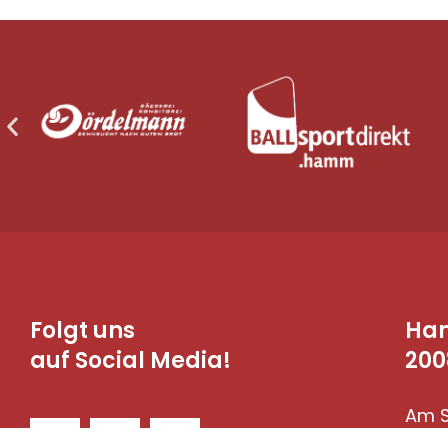
Folgt uns
Ha
auf Social Media!
200
Am S
590