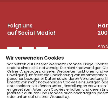
Folgt uns
Ha
auf Social Media!
200
Am S
590
Wir verwenden Cookies
Wir nutzen auf unserer Webseite Cookies. Einige Cookie
andere sind nicht notwendig. Die nicht-notwendigen Co
Online-Angebotes, unserer Webseitenfunktionen und we
Einwilligung umfasst die Speicherung von Informationen
personenbezogener Daten sowie deren Verarbeitung. Klic
Einsatz von nicht notwendigen Cookies einzuwilligen ode
entscheiden. Sie können unter „Einstellungen verwalten“ 
eingesetzten Arten von Cookies erhalten und deren Einst
jederzeit aufrufen und Cookies auch nachträglich jederz
©2025 Hammer SportClub 2008 e.V.
oder unten auf unserer Webseite).