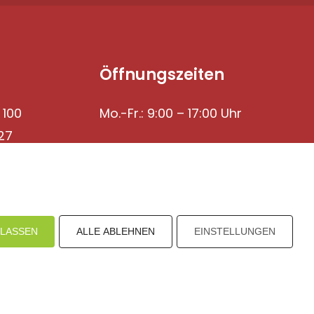
Öffnungszeiten
 100
Mo.-Fr.: 9:00 – 17:00 Uhr
27
ULASSEN
ALLE ABLEHNEN
EINSTELLUNGEN
mpressum
Datenschutz
I
H
inweisgebersystem