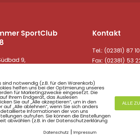
mmer SportClub
Kontakt
8
Tel.: (02381) 87 10
üdbad 9,
Fax: (02381) 53 2
69 Hamm
s sind notwendig (z.B. für den Warenkorb)
okies helfen uns bei der Optimierung unseres
rden für Marketingzwecke eingesetzt. Die
 auf Ihrem Endgerät, das Auslesen
ken Sie auf „Alle akzeptieren“, um in den
ALLE Z
r auf „Alle ablehnen“, wenn Sie sich anders
detaillierte Informationen der von uns
ellungen aufrufen. Sie können die Einstellungen
eit abwählen (z.B. in der Datenschutzerklärung
Mit
zum Verein by PASSGEBER
|
Datenschutz
Impressum