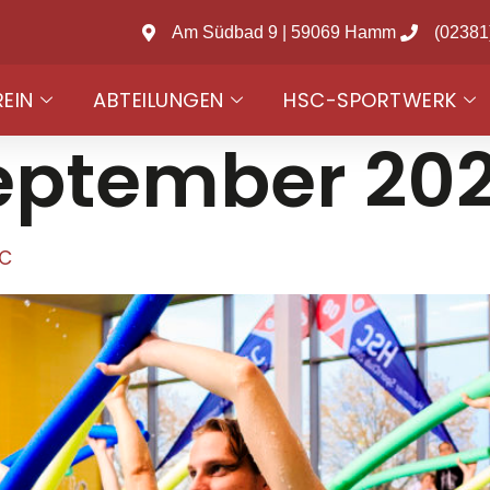
Am Südbad 9 | 59069 Hamm
(02381
REIN
ABTEILUNGEN
HSC-SPORTWERK
September 20
SC