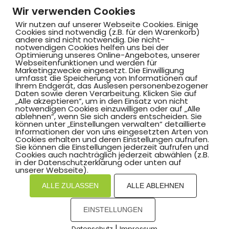
Wir verwenden Cookies
Wir nutzen auf unserer Webseite Cookies. Einige
Cookies sind notwendig (z.B. für den Warenkorb)
andere sind nicht notwendig. Die nicht-
notwendigen Cookies helfen uns bei der
Optimierung unseres Online-Angebotes, unserer
Webseitenfunktionen und werden für
Marketingzwecke eingesetzt. Die Einwilligung
Hammer SportClub 2008
umfasst die Speicherung von Informationen auf
Ihrem Endgerät, das Auslesen personenbezogener
Daten sowie deren Verarbeitung. Klicken Sie auf
„Alle akzeptieren“, um in den Einsatz von nicht
Am Südbad 9,
notwendigen Cookies einzuwilligen oder auf „Alle
ablehnen“, wenn Sie sich anders entscheiden. Sie
59069 Hamm
können unter „Einstellungen verwalten“ detaillierte
Informationen der von uns eingesetzten Arten von
Cookies erhalten und deren Einstellungen aufrufen.
Sie können die Einstellungen jederzeit aufrufen und
Cookies auch nachträglich jederzeit abwählen (z.B.
in der Datenschutzerklärung oder unten auf
©2025 Hammer SportClub 2008 e.V.
unserer Webseite).
ALLE ZULASSEN
ALLE ABLEHNEN
Mit
zum Verein by PASSGEBER
EINSTELLUNGEN
mpressum
Datenschutz
I
H
inweisgebersystem
|
Datenschutz
Impressum