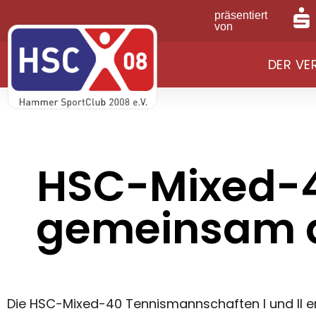
präsentiert
von
DER VE
HSC-Mixed-4
gemeinsam di
Die HSC-Mixed-40 Tennismannschaften I und II 