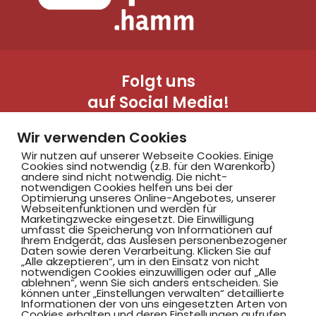
Folgt uns
auf Social Media!
Wir verwenden Cookies
Wir nutzen auf unserer Webseite Cookies. Einige
Cookies sind notwendig (z.B. für den Warenkorb)
andere sind nicht notwendig. Die nicht-
notwendigen Cookies helfen uns bei der
Optimierung unseres Online-Angebotes, unserer
Webseitenfunktionen und werden für
Marketingzwecke eingesetzt. Die Einwilligung
Hammer SportClub 2008
umfasst die Speicherung von Informationen auf
Ihrem Endgerät, das Auslesen personenbezogener
Daten sowie deren Verarbeitung. Klicken Sie auf
„Alle akzeptieren“, um in den Einsatz von nicht
Am Südbad 9,
notwendigen Cookies einzuwilligen oder auf „Alle
ablehnen“, wenn Sie sich anders entscheiden. Sie
59069 Hamm
können unter „Einstellungen verwalten“ detaillierte
Informationen der von uns eingesetzten Arten von
Cookies erhalten und deren Einstellungen aufrufen.