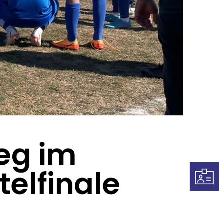
eg im
elfinale