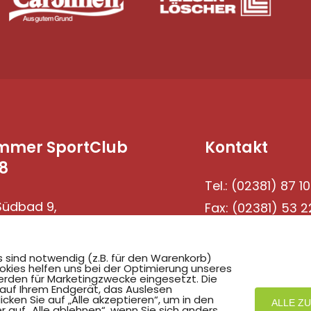
mmer SportClub
Kontakt
8
Tel.: (02381) 87 10
üdbad 9,
Fax: (02381) 53 2
69 Hamm
s sind notwendig (z.B. für den Warenkorb)
okies helfen uns bei der Optimierung unseres
rden für Marketingzwecke eingesetzt. Die
 auf Ihrem Endgerät, das Auslesen
ken Sie auf „Alle akzeptieren“, um in den
ALLE Z
r auf „Alle ablehnen“, wenn Sie sich anders